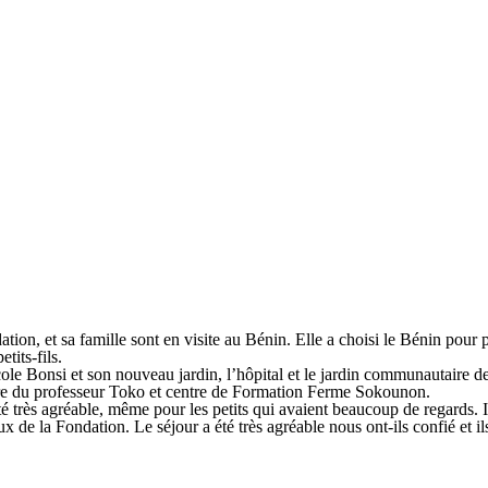
ion, et sa famille sont en visite au Bénin. Elle a choisi le Bénin pour 
tits-fils.
école Bonsi et son nouveau jardin, l’hôpital et le jardin communautaire d
atoire du professeur Toko et centre de Formation Ferme Sokounon.
été très agréable, même pour les petits qui avaient beaucoup de regards. I
x de la Fondation. Le séjour a été très agréable nous ont-ils confié et il