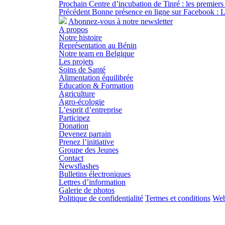
Prochain
Centre d’incubation de Tinré : les premiers
Précédent
Bonne présence en ligne sur Facebook : L
Abonnez-vous à notre newsletter
A propos
Notre histoire
Représentation au Bénin
Notre team en Belgique
Les projets
Soins de Santé
Alimentation équilibrée
Education & Formation
Agriculture
Agro-écologie
L’esprit d’entreprise
Participez
Donation
Devenez parrain
Prenez l’initiative
Groupe des Jeunes
Contact
Newsflashes
Bulletins électroniques
Lettres d’information
Galerie de photos
Politique de confidentialité
Termes et conditions
Web