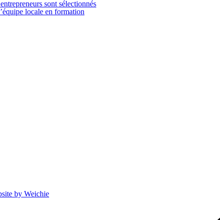
 entrepreneurs sont sélectionnés
’équipe locale en formation
site by Weichie