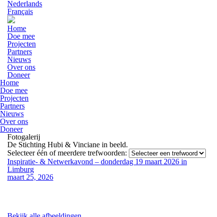
Nederlands
Français
Home
Doe mee
Projecten
Partners
Nieuws
Over ons
Doneer
Home
Doe mee
Projecten
Partners
Nieuws
Over ons
Doneer
Fotogalerij
De Stichting Hubi & Vinciane in beeld.
Selecteer één of meerdere trefwoorden:
Inspiratie- & Netwerkavond – donderdag 19 maart 2026 in
Limburg
maart 25, 2026
Bekijk alle afbeeldingen