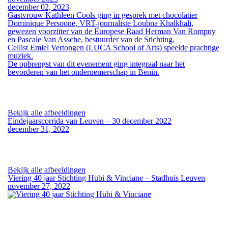
december 02, 2023
Gastvrouw
Kathleen Cools
ging in gesprek met chocolatier
Dominique Persoone
, VRT-journaliste
Loubna Khalkhali
,
gewezen voorzitter van de Europese Raad
Herman Van Rompuy
en
Pascale Van Assche
, bestuurder van de Stichting.
Cellist
Emiel Vertongen
(LUCA School of Arts) speelde prachtige
muziek.
De opbrengst van dit evenement ging integraal naar het
bevorderen van het ondernemerschap in Benin.
Bekijk alle afbeeldingen
Eindejaarscorrida van Leuven – 30 december 2022
december 31, 2022
Bekijk alle afbeeldingen
Viering 40 jaar Stichting Hubi & Vinciane – Stadhuis Leuven
november 27, 2022