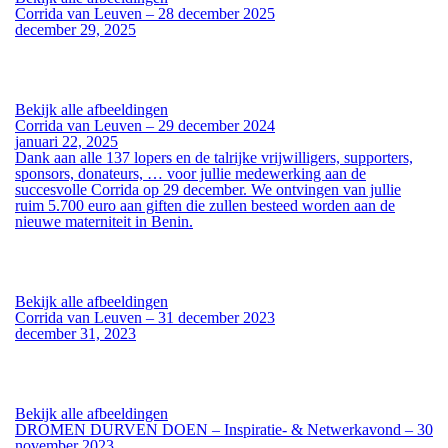
Corrida van Leuven – 28 december 2025
december 29, 2025
Bekijk alle afbeeldingen
Corrida van Leuven – 29 december 2024
januari 22, 2025
Dank aan alle 137 lopers en de talrijke vrijwilligers, supporters,
sponsors, donateurs, … voor jullie medewerking aan de
succesvolle Corrida op 29 december. We ontvingen van jullie
ruim
5.700 euro aan giften
die zullen besteed worden aan
de
nieuwe materniteit in Benin
.
Bekijk alle afbeeldingen
Corrida van Leuven – 31 december 2023
december 31, 2023
Bekijk alle afbeeldingen
DROMEN DURVEN DOEN – Inspiratie- & Netwerkavond – 30
november 2023