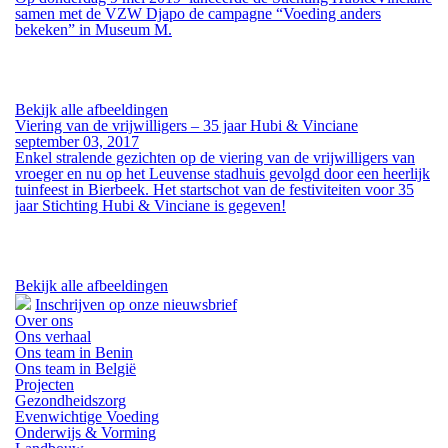
samen met de VZW Djapo de campagne “
Voeding anders
bekeken
” in Museum M.
Bekijk alle afbeeldingen
Viering van de vrijwilligers – 35 jaar Hubi & Vinciane
september 03, 2017
Enkel stralende gezichten op de viering van de vrijwilligers van
vroeger en nu op het Leuvense stadhuis gevolgd door een heerlijk
tuinfeest in Bierbeek. Het startschot van de festiviteiten voor
35
jaar Stichting Hubi & Vinciane
is gegeven!
Bekijk alle afbeeldingen
Inschrijven op onze nieuwsbrief
Over ons
Ons verhaal
Ons team in Benin
Ons team in België
Projecten
Gezondheidszorg
Evenwichtige Voeding
Onderwijs & Vorming