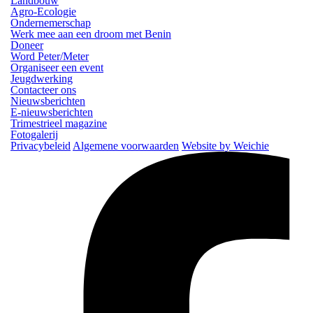
Landbouw
Agro-Ecologie
Ondernemerschap
Werk mee aan een droom met Benin
Doneer
Word Peter/Meter
Organiseer een event
Jeugdwerking
Contacteer ons
Nieuwsberichten
E-nieuwsberichten
Trimestrieel magazine
Fotogalerij
Privacybeleid
Algemene voorwaarden
Website by Weichie