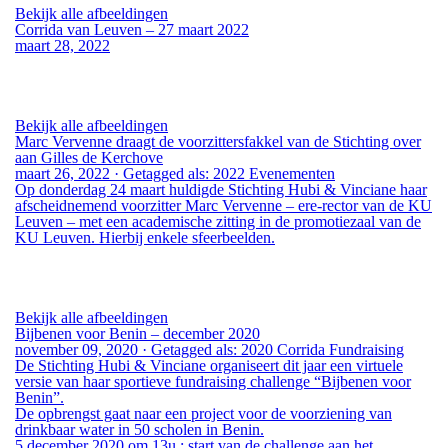
Bekijk alle afbeeldingen
Corrida van Leuven – 27 maart 2022
maart 28, 2022
Bekijk alle afbeeldingen
Marc Vervenne draagt de voorzittersfakkel van de Stichting over
aan Gilles de Kerchove
maart 26, 2022
·
Getagged als:
2022
Evenementen
Op donderdag 24 maart huldigde Stichting Hubi & Vinciane haar
afscheidnemend
voorzitter Marc Vervenne
– ere-rector van de KU
Leuven – met een academische zitting in de promotiezaal van de
KU Leuven. Hierbij enkele sfeerbeelden.
Bekijk alle afbeeldingen
Bijbenen voor Benin – december 2020
november 09, 2020
·
Getagged als:
2020
Corrida
Fundraising
De Stichting Hubi & Vinciane organiseert dit jaar een virtuele
versie van haar sportieve fundraising challenge “Bijbenen voor
Benin”.
De opbrengst gaat naar een project voor de voorziening van
drinkbaar water in 50 scholen in Benin.
5 december 2020 om 13u : start van de challenge aan het