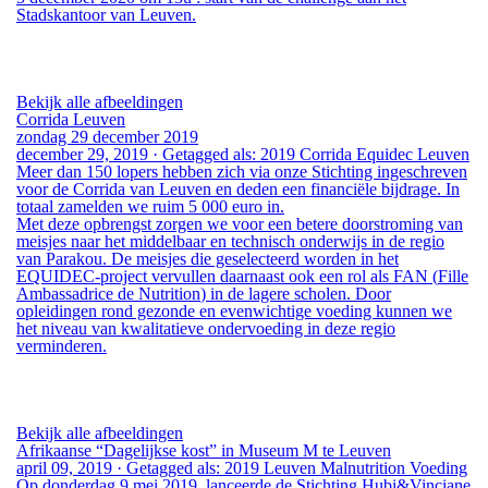
Stadskantoor van Leuven.
Bekijk alle afbeeldingen
Corrida Leuven
zondag 29 december 2019
december 29, 2019
·
Getagged als:
2019
Corrida
Equidec
Leuven
Meer dan 150 lopers hebben zich via onze Stichting ingeschreven
voor de Corrida van Leuven en deden een financiële bijdrage.
In
totaal zamelden we ruim 5 000 euro in.
Met deze opbrengst zorgen we voor een betere doorstroming van
meisjes naar het middelbaar en technisch onderwijs in de regio
van Parakou. De meisjes die geselecteerd worden in het
EQUIDEC-project
vervullen daarnaast ook een rol als
FAN
(
Fille
Ambassadrice de Nutrition
) in de lagere scholen. Door
opleidingen rond gezonde en evenwichtige voeding kunnen we
het niveau van kwalitatieve ondervoeding in deze regio
verminderen.
Bekijk alle afbeeldingen
Afrikaanse “Dagelijkse kost” in Museum M te Leuven
april 09, 2019
·
Getagged als:
2019
Leuven
Malnutrition
Voeding
Op donderdag 9 mei 2019 lanceerde de Stichting Hubi&Vinciane